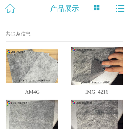



产品展示
网站首页

关于我们
共
12
条信息
产品中心
新闻资讯
技术支持
资质荣誉
AM4G
IMG_4216
合作案例
联系我们
English